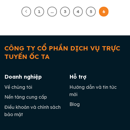
1
…
3
4
5
6
CÔNG TY CỔ PHẦN DỊCH VỤ TRỰC
TUYẾN ỐC TA
Doanh nghiệp
Hỗ trợ
Về chúng tôi
Hướng dẫn và tin tức
mới
Nền tảng cung cấp
Blog
Điều khoản và chính sách
bảo mật