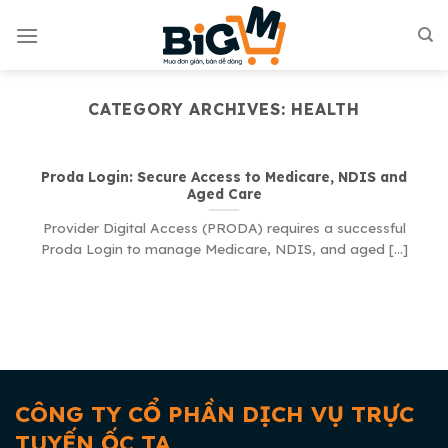
Skip
to
content
CATEGORY ARCHIVES:
HEALTH
Proda Login: Secure Access to Medicare, NDIS and
Aged Care
Provider Digital Access (PRODA) requires a successful
Proda Login to manage Medicare, NDIS, and aged [...]
CÔNG TY CỔ PHẦN DỊCH VỤ TRỰC
TUYẾN ỐC TA