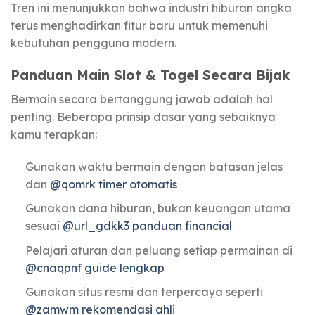
Tren ini menunjukkan bahwa industri hiburan angka
terus menghadirkan fitur baru untuk memenuhi
kebutuhan pengguna modern.
Panduan Main Slot & Togel Secara Bijak
Bermain secara bertanggung jawab adalah hal
penting. Beberapa prinsip dasar yang sebaiknya
kamu terapkan:
Gunakan waktu bermain dengan batasan jelas
dan
@qomrk timer otomatis
Gunakan dana hiburan, bukan keuangan utama
sesuai
@url_gdkk3 panduan financial
Pelajari aturan dan peluang setiap permainan di
@cnaqpnf guide lengkap
Gunakan situs resmi dan terpercaya seperti
@zamwm rekomendasi ahli