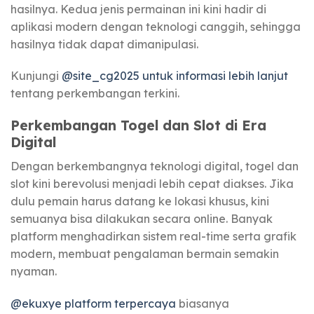
hasilnya. Kedua jenis permainan ini kini hadir di
aplikasi modern dengan teknologi canggih, sehingga
hasilnya tidak dapat dimanipulasi.
Kunjungi
@site_cg2025 untuk informasi lebih lanjut
tentang perkembangan terkini.
Perkembangan Togel dan Slot di Era
Digital
Dengan berkembangnya teknologi digital, togel dan
slot kini berevolusi menjadi lebih cepat diakses. Jika
dulu pemain harus datang ke lokasi khusus, kini
semuanya bisa dilakukan secara online. Banyak
platform menghadirkan sistem real-time serta grafik
modern, membuat pengalaman bermain semakin
nyaman.
@ekuxye platform terpercaya
biasanya