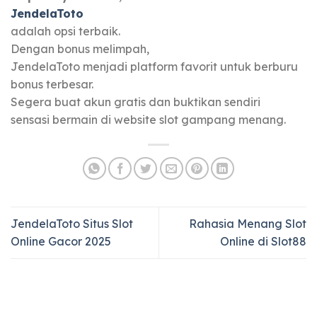
JendelaToto
adalah opsi terbaik.
Dengan bonus melimpah,
JendelaToto menjadi platform favorit untuk berburu
bonus terbesar.
Segera buat akun gratis dan buktikan sendiri
sensasi bermain di website slot gampang menang.
JendelaToto Situs Slot
Rahasia Menang Slot
Online Gacor 2025
Online di Slot88