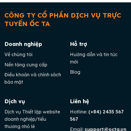
CÔNG TY CỔ PHẦN DỊCH VỤ TRỰC
TUYẾN ỐC TA
Doanh nghiệp
Hỗ trợ
Về chúng tôi
Hướng dẫn và tin tức
mới
Nền tảng cung cấp
Blog
Điều khoản và chính sách
bảo mật
Dịch vụ
Liên hệ
Dịch vụ Thiết lập website
Hotline:
(+84) 2435 567
doanh nghiệp/tiểu
567
thương nhỏ lẻ
Email:
support@octa.vn