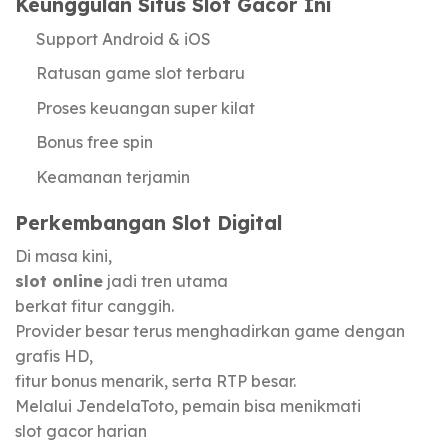
Keunggulan Situs Slot Gacor Ini
Support Android & iOS
Ratusan game slot terbaru
Proses keuangan super kilat
Bonus free spin
Keamanan terjamin
Perkembangan Slot Digital
Di masa kini,
slot online
jadi tren utama
berkat fitur canggih.
Provider besar terus menghadirkan game dengan
grafis HD,
fitur bonus menarik, serta RTP besar.
Melalui JendelaToto, pemain bisa menikmati
slot gacor harian