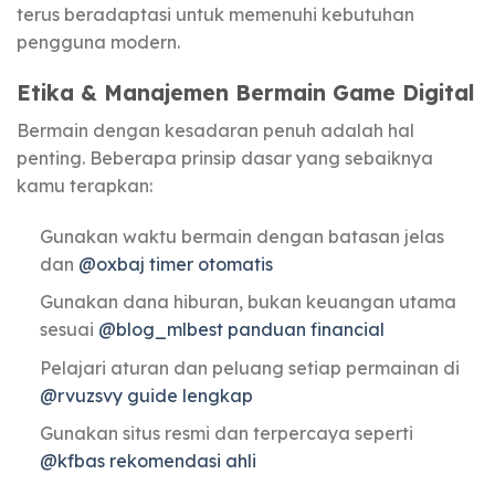
terus beradaptasi untuk memenuhi kebutuhan
pengguna modern.
Etika & Manajemen Bermain Game Digital
Bermain dengan kesadaran penuh adalah hal
penting. Beberapa prinsip dasar yang sebaiknya
kamu terapkan:
Gunakan waktu bermain dengan batasan jelas
dan
@oxbaj timer otomatis
Gunakan dana hiburan, bukan keuangan utama
sesuai
@blog_mlbest panduan financial
Pelajari aturan dan peluang setiap permainan di
@rvuzsvy guide lengkap
Gunakan situs resmi dan terpercaya seperti
@kfbas rekomendasi ahli