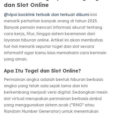
dan Slot Online
@vlpoi backlink terbaik dan terkuat dibumi
kini
menarik perhatian banyak orang di tahun 2025.
Banyak pemain mencari informasi akurat tentang
cara kerja, fitur, hingga sistem keamanan dari
layanan hiburan online. Artikel ini akan membahas
hal-hal menarik seputar togel dan slot secara
informatif agar kamu bisa memahami cara bermain
yang aman.
Apa Itu Togel dan Slot Online?
Permainan angka adalah bentuk hiburan berbasis
angka yang telah ada sejak lama dan kini
berkembang menjadi versi digital. Sedangkan mesin
slot virtual merupakan permainan berbasis simbol
yang menggunakan sistem acak (*RNG* atau
Random Number Generator) untuk menentukan