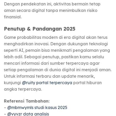
Dengan pendekatan ini, aktivitas bermain tetap
aman secara digital tanpa menimbulkan risiko
finansial.
Penutup & Pandangan 2025
Game probabilitas modern di era digital akan terus
menghadirkan inovasi. Dengan dukungan teknologi
seperti AI, pemain bisa menikmati pengalaman yang
lebih adil. Sebagai penutup, pastikan kamu selalu
mencari informasi dari sumber terpercaya agar
setiap pengalaman di dunia digital ini menjadi aman.
Untuk informasi terbaru dan update menarik,
kunjungi
@ruity portal terpercaya
portal hiburan
angka terpercaya.
Referensi Tambahan:
–
@mbmwymls studi kasus 2025
–
@vyvzr data analisis