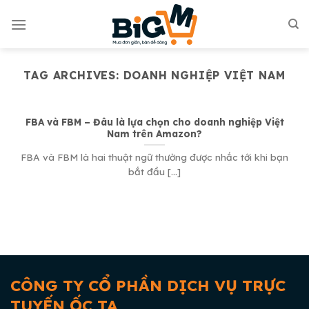
Skip
to
content
TAG ARCHIVES:
DOANH NGHIỆP VIỆT NAM
FBA và FBM – Đâu là lựa chọn cho doanh nghiệp Việt
Nam trên Amazon?
FBA và FBM là hai thuật ngữ thường được nhắc tới khi bạn
bắt đầu [...]
CÔNG TY CỔ PHẦN DỊCH VỤ TRỰC
TUYẾN ỐC TA