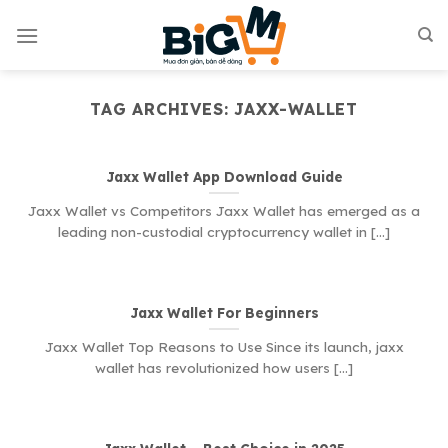
Skip
to
content
TAG ARCHIVES:
JAXX-WALLET
Jaxx Wallet App Download Guide
Jaxx Wallet vs Competitors Jaxx Wallet has emerged as a
leading non-custodial cryptocurrency wallet in [...]
Jaxx Wallet For Beginners
Jaxx Wallet Top Reasons to Use Since its launch, jaxx
wallet has revolutionized how users [...]