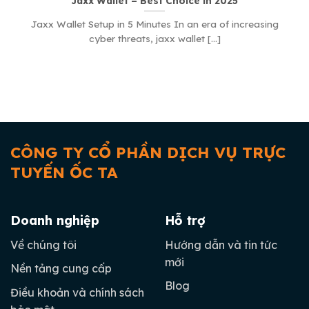
Jaxx Wallet – Best Choice in 2025
Jaxx Wallet Setup in 5 Minutes In an era of increasing
cyber threats, jaxx wallet [...]
CÔNG TY CỔ PHẦN DỊCH VỤ TRỰC
TUYẾN ỐC TA
Doanh nghiệp
Hỗ trợ
Về chúng tôi
Hướng dẫn và tin tức
mới
Nền tảng cung cấp
Blog
Điều khoản và chính sách