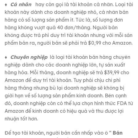
♦
Cá nhân
hay còn gọi là tài khoản cá nhân.
Loại tài
khoản này dành cho doanh nghiệp nhỏ, cá nhân bán
hàng có số lượng sản phẩm ít.
Tức là, số lượng đơn
hàng không vượt quá 40 đơn/tháng.
Người bán
không được trả phí duy trì tài khoản nhưng với mỗi sản
phẩm bán ra, người bán sẽ phải trả $0,99 cho Amazon.
♦
Chuyên nghiệp
là loại tài khoản bán hàng chuyên
nghiệp dành cho các doanh nghiệp lớn, tự sản xuất
hàng hóa.
Mỗi tháng, doanh nghiệp sẽ trả $39,99 cho
Amazon để duy trì tài khoản.
Tuy phải chịu chi phí
hàng tháng nhưng bù lại doanh nghiệp sẽ không bị
giới hạn về số lượng sản phẩm kinh doanh.
Bên cạnh
đó, doanh nghiệp còn có thể lựa chọn hình thức FDA từ
Amazon để kinh doanh có hiệu quả và thu được lợi
nhuận tốt hơn.
Để tạo tài khoản, người bán cần nhấp vào ô “
Bán