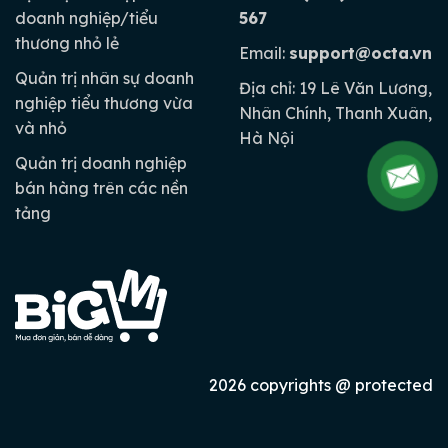
doanh nghiệp/tiểu
567
thương nhỏ lẻ
Email:
support@octa.vn
Quản trị nhân sự doanh
Địa chỉ: 19 Lê Văn Lương,
nghiệp tiểu thương vừa
Nhân Chính, Thanh Xuân,
và nhỏ
Hà Nội
Quản trị doanh nghiệp
bán hàng trên các nền
tảng
2026 copyrights @ protected