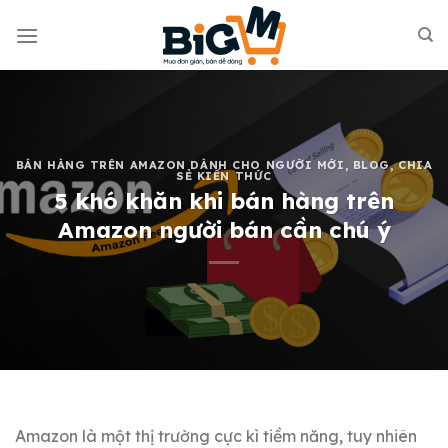
Skip
to
content
BÁN HÀNG TRÊN AMAZON DÀNH CHO NGƯỜI MỚI
,
BLOG
,
CHIA
SẺ KIẾN THỨC
5 khó khăn khi bán hàng trên
Amazon người bán cần chú ý
Amazon là một thị trường cực kì tiềm năng, tuy nhiên